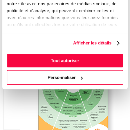
démarche rigoureuse, puisqu'il guidera l'évolution de Répit
notre site avec nos partenaires de médias sociaux, de
Providence pour les prochaines années.
publicité et d'analyse, qui peuvent combiner celles-ci
LIRE LA SUITE
avec d'autres informations que vous leur avez fournies
ou qu'ils ont collectées lors de votre utilisation de leurs
services.
Afficher les détails
Tout autoriser
Personnaliser