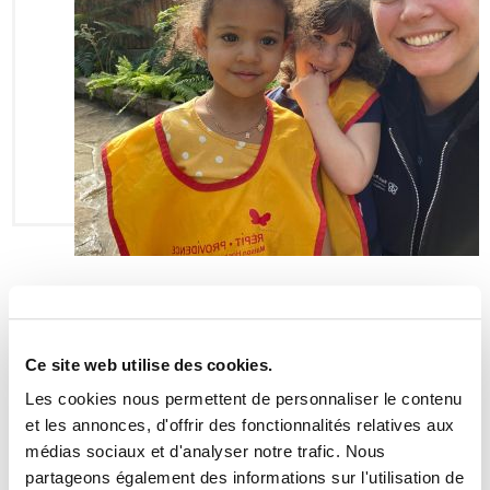
Dévoilement de notre plan
stratégique 2023-2028
Ce site web utilise des cookies.
Parue le 23 mars 2023
Les cookies nous permettent de personnaliser le contenu
Nous avons dévoilé notre plan stratégique 2023-2028 lors
et les annonces, d'offrir des fonctionnalités relatives aux
de notre assemblée générale annuelle tenue le 20 mars
médias sociaux et d'analyser notre trafic. Nous
2023. Nous vous invitons à prendre connaissance de cet
outil issu d'un long processus de réflexion ainsi que d'une
partageons également des informations sur l'utilisation de