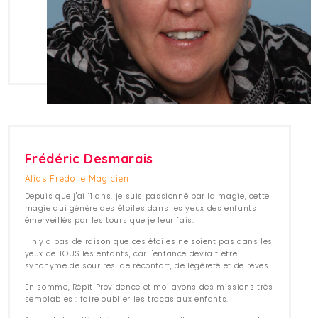
Frédéric Desmarais
Alias Fredo le Magicien
Depuis que j'ai 11 ans, je suis passionné par la magie, cette
magie qui génère des étoiles dans les yeux des enfants
émerveillés par les tours que je leur fais.
Il n'y a pas de raison que ces étoiles ne soient pas dans les
yeux de TOUS les enfants, car l'enfance devrait être
synonyme de sourires, de réconfort, de légèreté et de rêves.
En somme, Répit Providence et moi avons des missions très
semblables : faire oublier les tracas aux enfants.