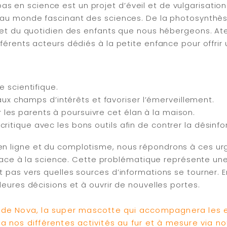
en science est un projet d’éveil et de vulgarisation 
e au monde fascinant des sciences. De la photosynthè
e et du quotidien des enfants que nous hébergeons. Ate
fférents acteurs dédiés à la petite enfance pour offrir
ure scientifique.
x champs d’intérêts et favoriser l’émerveillement.
 les parents à poursuivre cet élan à la maison.
 critique avec les bons outils afin de contrer la désinf
n ligne et du complotisme, nous répondrons à ces urge
e face à la science. Cette problématique représente un
pas vers quelles sources d’informations se tourner. En 
leures décisions et à ouvrir de nouvelles portes.
 de Nova, la super mascotte qui accompagnera les e
era nos différentes activités au fur et à mesure via no