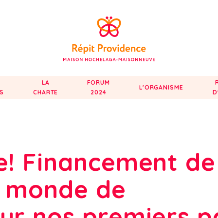
LA
FORUM
L'ORGANISME
ÉS
CHARTE
2024
D
e! Financement de
n monde de
ur nos premiers p