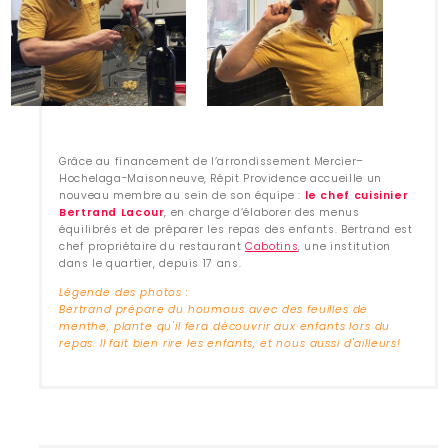
Grâce au financement de l’arrondissement Mercier–
Hochelaga-Maisonneuve, Répit Providence accueille un
nouveau membre au sein de son équipe :
le chef cuisinier
Bertrand Lacour
, en charge d’élaborer des menus
équilibrés et de préparer les repas des enfants. Bertrand est
chef propriétaire du restaurant
Cabotins
, une institution
dans le quartier, depuis 17 ans.
Légende des photos :
Bertrand prépare du houmous avec des feuilles de
menthe, plante qu'il fera découvrir aux enfants lors du
repas. Il fait bien rire les enfants, et nous aussi d'ailleurs!