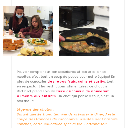
Pouvoir compter sur son expérience et ses excellentes
recettes, c’est tout un coup de pouce pour notre équipe! En
plus de concocter
des repas frais, sains et variés
, tout
en respectant les restrictions alimentaires de chacun,
Bertrand prend soin de
faire découvrir de nouveaux
aliments aux enfants
. Un chef qui pense à tout, c’est un
réel atout!
Légende des photos :
Durant que Bertrand termine de préparer le dîner, Axelle
coupe des tranches de concombre, assistée par Christelle
Sanchez, notre éducatrice spécialisée. Bertrand sait